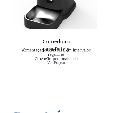
Comedouro
para Pets 5
Alimentação automática em intervalos
regulares
Gravação personalizada
Ver Projeto