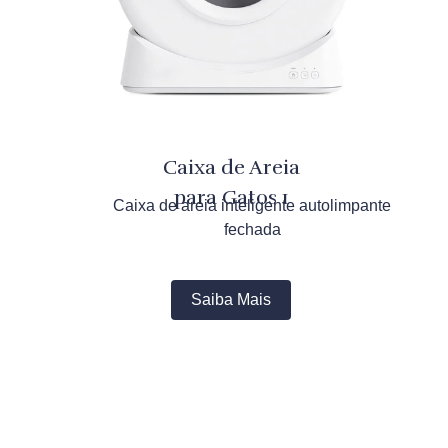
Caixa de Areia
para Gatos 1
Caixa de areia inteligente autolimpante
fechada
Saiba Mais