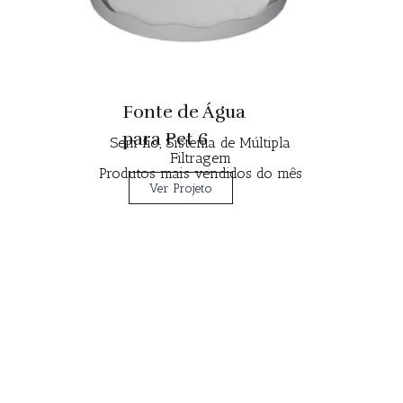
Fonte de Água
para Pet 6
Sem fio, Sistema de Múltipla
Filtragem
Produtos mais vendidos do mês
Ver Projeto