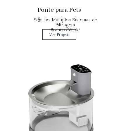
Fonte para Pets
3
Sem fio, Múltiplos Sistemas de
Filtragem
Branco/Verde
Ver Projeto