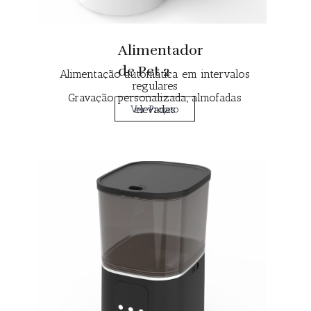
Alimentador
de Pet 2
Alimentação automática em intervalos
regulares
Gravação personalizada, almofadas
elevadas
Ver Projeto