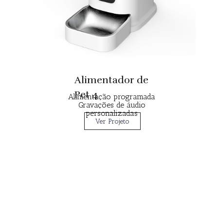
Alimentador de
Pet 4
Alimentação programada
Gravações de áudio
personalizadas
Ver Projeto