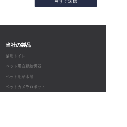
今すぐ送信
当社の製品
猫用トイレ
ペット用自動給餌器
ペット用給水器
JP
ペットカメラロボット
ペット用掃除機＆グルーミング
インタラクティブトイ
私たちについて