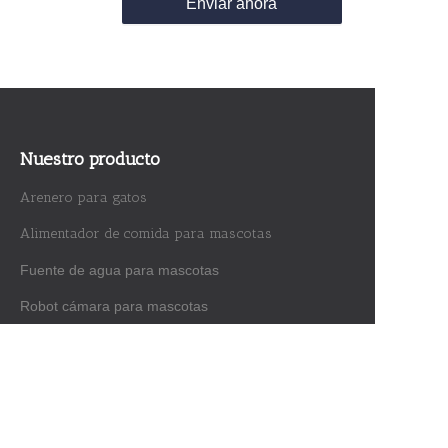
Enviar ahora
Nuestro producto
Arenero para gatos
Alimentador de comida para mascotas
Fuente de agua para mascotas
ES
Robot cámara para mascotas
Aspiradora y aseo para mascotas
Juguete interactivo
Sobre nosotros