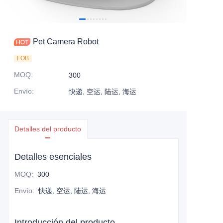
Pet Camera Robot
FOB
MOQ
:
300
Envío
:
快递, 空运, 陆运, 海运
Detalles del producto
Detalles esenciales
MOQ
:
300
Envío
:
快递, 空运, 陆运, 海运
Introducción del producto